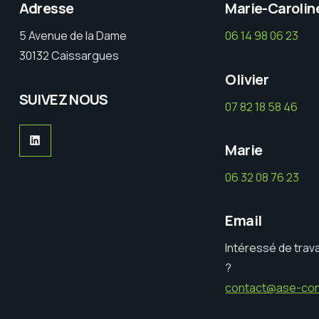
Adresse
Marie-Carolin
5 Avenue de la Dame
06 14 98 06 23
30132 Caissargues
Olivier
SUIVEZ NOUS
07 82 18 58 46
Marie
06 32 08 76 23
Email
Intéressé de trava
?
contact@ase-cons