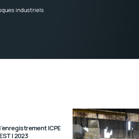
sques industriels
d’enregistrement ICPE
EST | 2023