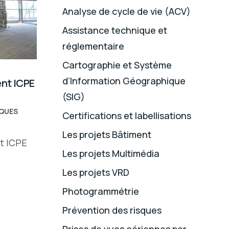
Analyse de cycle de vie (ACV)
Assistance technique et
réglementaire
Cartographie et Système
d’Information Géographique
nt ICPE
(SIG)
SQUES
Certifications et labellisations
Les projets Bâtiment
t ICPE
Les projets Multimédia
Les projets VRD
Photogrammétrie
Prévention des risques
Prises de vues aériennes par