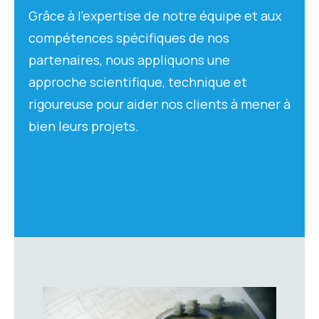
Grâce à l’expertise de notre équipe et aux
compétences spécifiques de nos
partenaires, nous appliquons une
approche scientifique, technique et
rigoureuse pour aider nos clients à mener à
bien leurs projets.