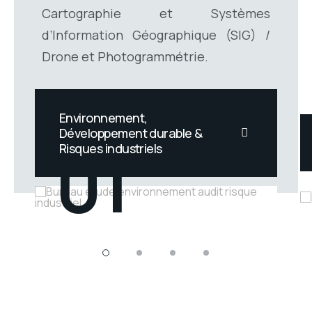
Cartographie et Systèmes
d’Information Géographique (SIG) /
Drone et Photogrammétrie.
AWESOME SERVICES
Environnement,
Développement durable &
01
Risques industriels
Il est aujourd’hui crucial de
prendre en compte l'impact
environnemental et les risques
industriels liés à vos activités.
Celles-ci peuvent entraîner des
conséquences directes et
indirectes sur l'environnement