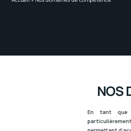
NOS 
En tant que 
particulièrem
permettant d
’
ac