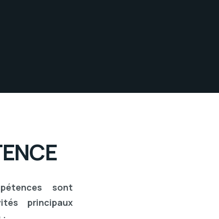
TENCE
pétences sont
tés principaux
 :