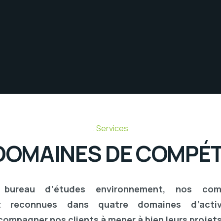
Services
DOMAINES DE COMPÉ
bureau d’études environnement, nos com
ent reconnues dans quatre domaines d’activi
compagner nos clients
à mener à bien leurs projets