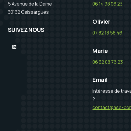
5 Avenue de la Dame
06 14 98 06 23
30132 Caissargues
Olivier
SUIVEZ NOUS
07 82 18 58 46
LinkedIn
Marie
06 32 08 76 23
Email
Intéressé de trava
?
contact@ase-cons